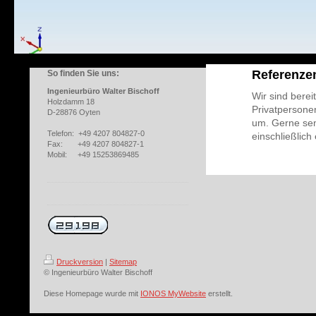
Referenze
So finden Sie uns:
Ingenieurbüro Walter Bischoff
Wir sind bere
Holzdamm 18
Privatpersone
D-28876 Oyten
um. Gerne sen
Telefon: +49 4207 804827-0
einschließlich
Fax: +49 4207 804827-1
Mobil: +49 15253869485
Druckversion
|
Sitemap
© Ingenieurbüro Walter Bischoff
Diese Homepage wurde mit
IONOS MyWebsite
erstellt.