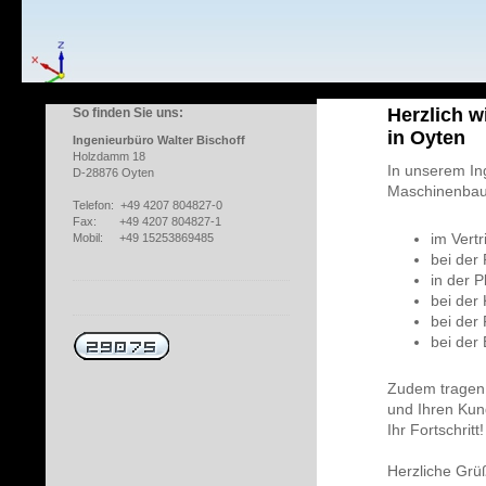
Herzlich w
So finden Sie uns:
in Oyten
Ingenieurbüro Walter Bischoff
Holzdamm 18
In unserem In
D-28876 Oyten
Maschinenbau 
Telefon: +49 4207 804827-0
Fax: +49 4207 804827-1
im Vertr
Mobil: +49 15253869485
bei der 
in der 
bei der 
bei der
bei der
Zudem tragen w
und Ihren Kun
Ihr Fortschritt!
Herzliche Grü