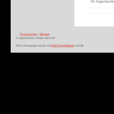
Ihr Ingenieurb
Druckversion
|
Sitemap
© Ingenieurbüro Walter Bischoff
Diese Homepage wurde mit
IONOS MyWebsite
erstellt.