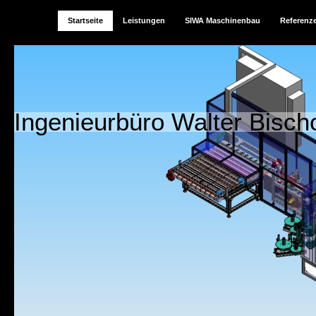
Startseite
Leistungen
SIWA Maschinenbau
Referenz
Ingenieurbüro Walter Bischo